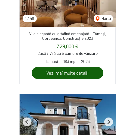
1
/
48
Harta
Vilă elegantă cu grădină amenajată – Tămași,
Corbeanca, Construcție 2023
329,000 €
Casă / Vilă cu 5 camere de vânzare
Tamasi
183 mp
2023
Vezi mai multe detalii
Previous
Next