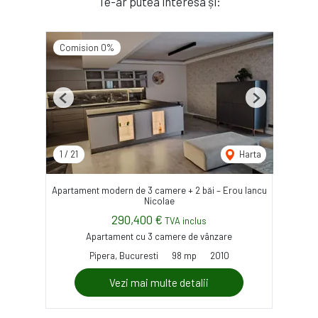
Te-ar putea interesa și:
Comision 0%
Previous
Next
1
/
21
Harta
Apartament modern de 3 camere + 2 băi – Erou Iancu
Nicolae
290,400 €
TVA inclus
Apartament cu 3 camere de vânzare
Pipera, Bucuresti
98 mp
2010
Vezi mai multe detalii