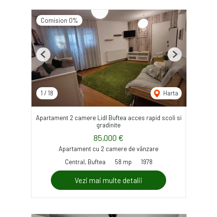
Comision 0%
Previous
Next
1
/
18
Harta
Apartament 2 camere Lidl Buftea acces rapid scoli si
gradinite
85,000 €
Apartament cu 2 camere de vânzare
Central, Buftea
58 mp
1978
Vezi mai multe detalii