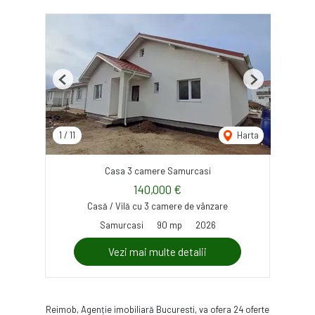
Previous
Next
1
/
11
Harta
Casa 3 camere Samurcasi
140,000 €
Casă / Vilă cu 3 camere de vânzare
Samurcasi
90 mp
2026
Vezi mai multe detalii
Reimob, Agenție imobiliară Bucuresti, va ofera 24 oferte