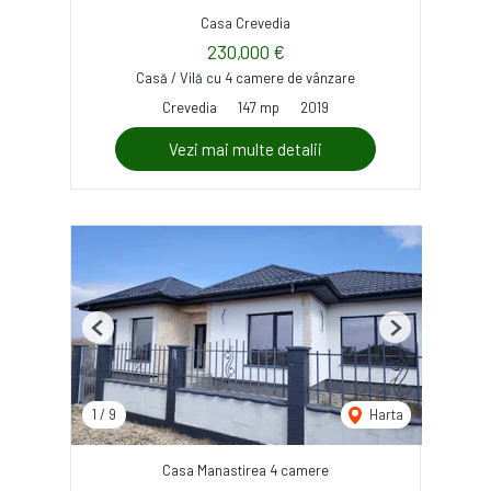
Casa Crevedia
230,000 €
Casă / Vilă cu 4 camere de vânzare
Crevedia
147 mp
2019
Vezi mai multe detalii
Previous
Next
1
/
9
Harta
Casa Manastirea 4 camere