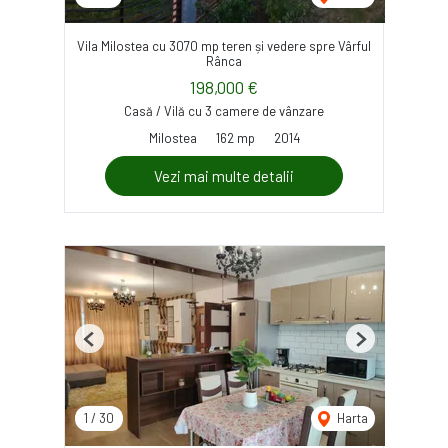
Vila Milostea cu 3070 mp teren și vedere spre Vârful
Rânca
198,000 €
Casă / Vilă cu 3 camere de vânzare
Milostea
162 mp
2014
Vezi mai multe detalii
Previous
Next
1
/
30
Harta