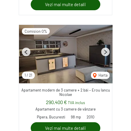
Vezi mai multe detalii
Comision 0%
Previous
Next
1
/
21
Harta
Apartament modern de 3 camere + 2 băi – Erou Iancu
Nicolae
290,400 €
TVA inclus
Apartament cu 3 camere de vânzare
Pipera, Bucuresti
98 mp
2010
Vezi mai multe detalii