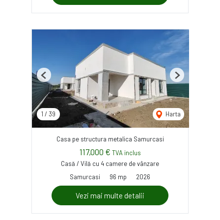
Previous
Next
1
/
39
Harta
Casa pe structura metalica Samurcasi
117,000 €
TVA inclus
Casă / Vilă cu 4 camere de vânzare
Samurcasi
96 mp
2026
Vezi mai multe detalii