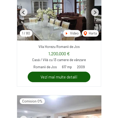
Previous
Next
1
/
80
Video
Harta
Vila Horezu Romanii de Jos
1,200,000 €
Casă / Vilă cu 13 camere de vânzare
Romanii de Jos
617 mp
2009
Vezi mai multe detalii
Comision 0%