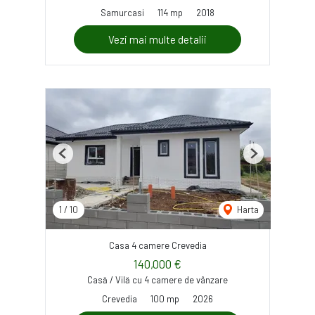
Samurcasi
114 mp
2018
Vezi mai multe detalii
Previous
Next
1
/
10
Harta
Casa 4 camere Crevedia
140,000 €
Casă / Vilă cu 4 camere de vânzare
Crevedia
100 mp
2026