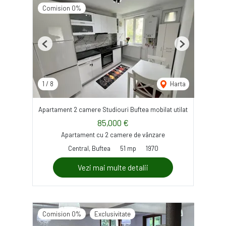
Comision 0%
Previous
Next
1
/
8
Harta
Apartament 2 camere Studiouri Buftea mobilat utilat
85,000 €
Apartament cu 2 camere de vânzare
Central, Buftea
51 mp
1970
Vezi mai multe detalii
Comision 0%
Exclusivitate