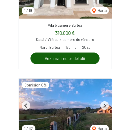
1
/
19
Harta
Vila 5 camere Buftea
310,000 €
Casă / Vilă cu 5 camere de vânzare
Nord, Buftea
175 mp
2025
Vezi mai multe detalii
Comision 0%
Previous
Next
1
/
32
Harta