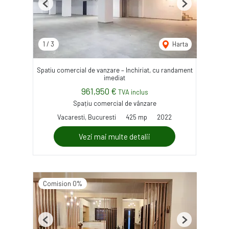
Previous
Next
1
/
3
Harta
Spatiu comercial de vanzare – Inchiriat, cu randament
imediat
961,950 €
TVA inclus
Spațiu comercial de vânzare
Vacaresti, Bucuresti
425 mp
2022
Vezi mai multe detalii
Comision 0%
Previous
Next