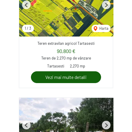
Previous
Next
1
/
3
Harta
Teren extravilan agricol Tartasesti
90,800 €
Teren de 2,270 mp de vânzare
Tartasesti
2,270 mp
Vezi mai multe detalii
Previous
Next