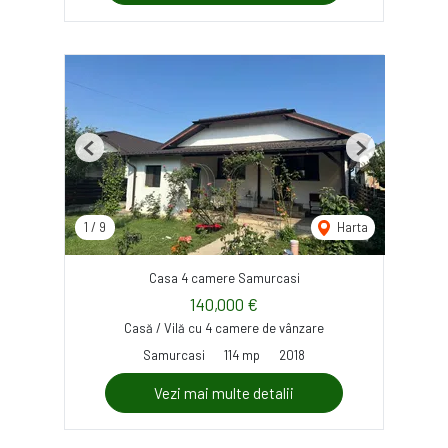
Previous
Next
1
/
9
Harta
Casa 4 camere Samurcasi
140,000 €
Casă / Vilă cu 4 camere de vânzare
Samurcasi
114 mp
2018
Vezi mai multe detalii