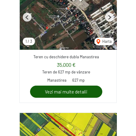
Previous
Next
1
/
3
Harta
Teren cu deschidere dubla Manastirea
35,000 €
Teren de 627 mp de vânzare
Manastirea
627 mp
Vezi mai multe detalii