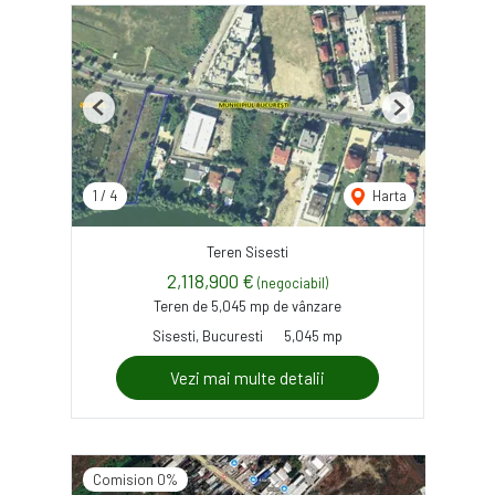
Previous
Next
1
/
4
Harta
Teren Sisesti
2,118,900 €
(negociabil)
Teren de 5,045 mp de vânzare
Sisesti, Bucuresti
5,045 mp
Vezi mai multe detalii
Comision 0%