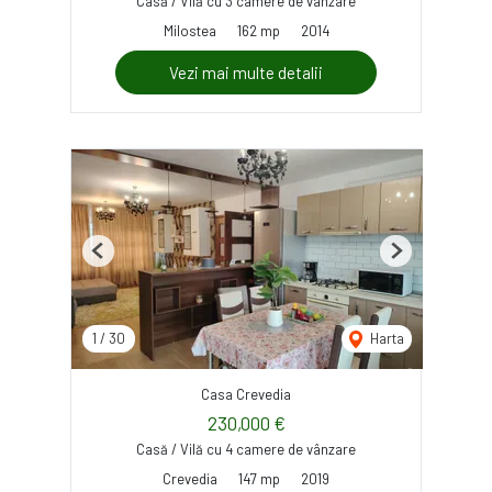
Casă / Vilă cu 3 camere de vânzare
Milostea
162 mp
2014
Vezi mai multe detalii
Previous
Next
1
/
30
Harta
Casa Crevedia
230,000 €
Casă / Vilă cu 4 camere de vânzare
Crevedia
147 mp
2019