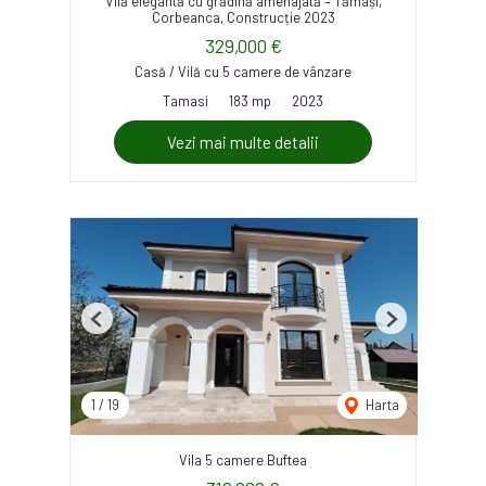
Vilă elegantă cu grădină amenajată – Tămași,
Corbeanca, Construcție 2023
329,000 €
Casă / Vilă cu 5 camere de vânzare
Tamasi
183 mp
2023
Vezi mai multe detalii
Previous
Next
1
/
19
Harta
Vila 5 camere Buftea