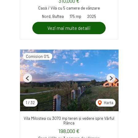
310,000 €
Casă / Vilă cu 5 camere de vânzare
Nord, Buftea
175 mp
2025
Vezi mai multe detalii
Comision 0%
Previous
Next
1
/
32
Harta
Vila Milostea cu 3070 mp teren și vedere spre Vârful
Rânca
198,000 €