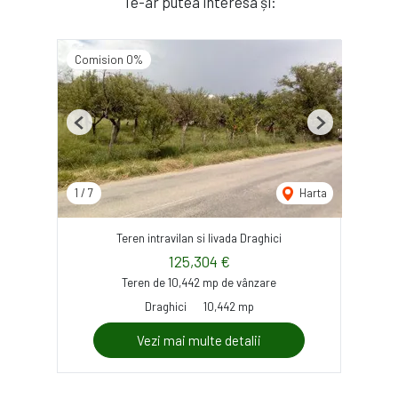
Te-ar putea interesa și:
Comision 0%
Previous
Next
1
/
7
Harta
Teren intravilan si livada Draghici
125,304 €
Teren de 10,442 mp de vânzare
Draghici
10,442 mp
Vezi mai multe detalii