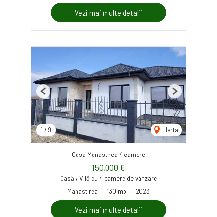
Vezi mai multe detalii
Previous
Next
1
/
9
Harta
Casa Manastirea 4 camere
150,000 €
Casă / Vilă cu 4 camere de vânzare
Manastirea
130 mp
2023
Vezi mai multe detalii