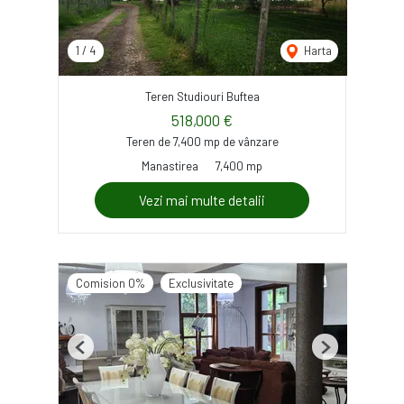
1
/
4
Harta
Teren Studiouri Buftea
518,000 €
Teren de 7,400 mp de vânzare
Manastirea
7,400 mp
Vezi mai multe detalii
Comision 0%
Exclusivitate
Previous
Next