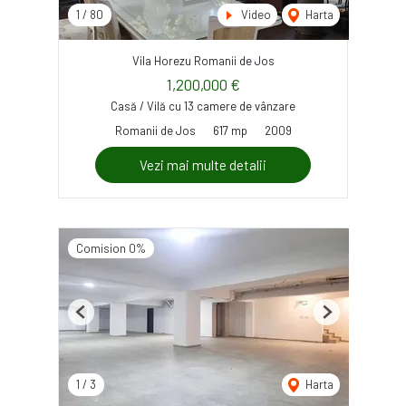
1
/
80
Video
Harta
Vila Horezu Romanii de Jos
1,200,000 €
Casă / Vilă cu 13 camere de vânzare
Romanii de Jos
617 mp
2009
Vezi mai multe detalii
Comision 0%
Previous
Next
1
/
3
Harta