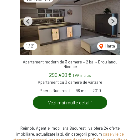
Previous
Next
1
/
21
Harta
Apartament modern de 3 camere + 2 băi – Erou Iancu
Nicolae
290,400 €
TVA inclus
Apartament cu 3 camere de vânzare
Pipera, Bucuresti
98 mp
2010
Vezi mai multe detalii
Reimob, Agenție imobiliară Bucuresti, va ofera 24 oferte
imobiliare, actualizate la zi, din categorii precum
case vile de
vânzare Samurcasi
,
apartamente de vânzare Buftea
,
case vile de