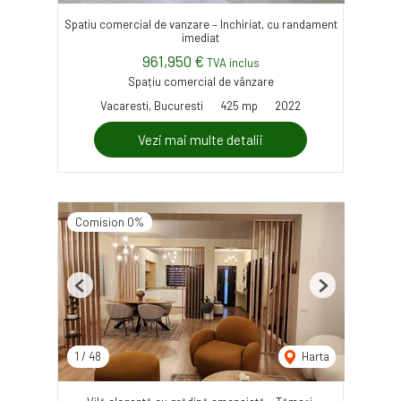
Spatiu comercial de vanzare – Inchiriat, cu randament
imediat
961,950 €
TVA inclus
Spațiu comercial de vânzare
Vacaresti, Bucuresti
425 mp
2022
Vezi mai multe detalii
Comision 0%
Previous
Next
1
/
48
Harta