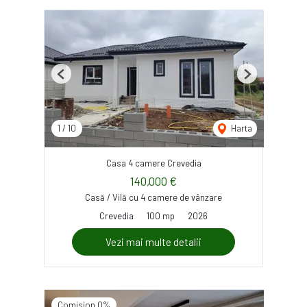
Previous
Next
1
/
10
Harta
Casa 4 camere Crevedia
140,000 €
Casă / Vilă cu 4 camere de vânzare
Crevedia
100 mp
2026
Vezi mai multe detalii
Comision 0%