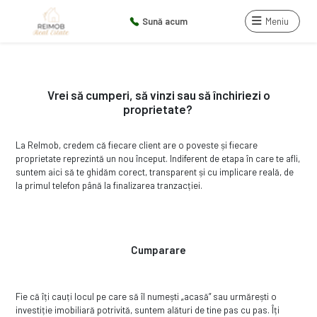
Sună acum
Meniu
Vrei să cumperi, să vinzi sau să închiriezi o
proprietate?
La ReImob, credem că fiecare client are o poveste și fiecare
proprietate reprezintă un nou început. Indiferent de etapa în care te afli,
suntem aici să te ghidăm corect, transparent și cu implicare reală, de
la primul telefon până la finalizarea tranzacției.
Cumparare
Fie că îți cauți locul pe care să îl numești „acasă” sau urmărești o
investiție imobiliară potrivită, suntem alături de tine pas cu pas. Îți