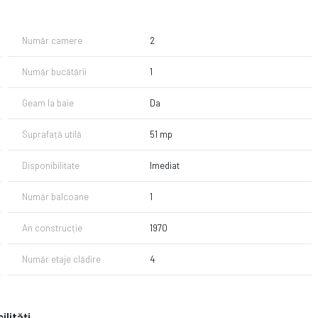
Număr camere
2
Număr bucătării
1
Geam la baie
Da
Suprafață utilă
51 mp
Disponibilitate
Imediat
Număr balcoane
1
An construcție
1970
Număr etaje clădire
4
ilități