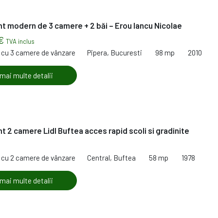
 modern de 3 camere + 2 băi – Erou Iancu Nicolae
 €
TVA inclus
cu 3 camere de vânzare
Pipera, Bucuresti
98 mp
2010
 mai multe detalii
 2 camere Lidl Buftea acces rapid scoli si gradinite
cu 2 camere de vânzare
Central, Buftea
58 mp
1978
 mai multe detalii