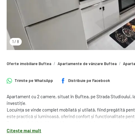
1
/
8
Oferte imobiliare Buftea
Apartamente de vânzare Buftea
Aparta
Trimite pe
WhatsApp
Distribuie pe
Facebook
Apartament cu 2 camere, situat în Buftea, pe Strada Studioului, la e
investiție.
Locuința se vinde complet mobilată și utilată, fiind pregătită pe
este practică și luminoasă, oferind confort și funcționalitate pentru
Zona este liniștită și foarte bine poziționată, în apropiere de grădi
ceea ce face apartamentul perfect pentru familii, cupluri sau inves
Citește mai mult