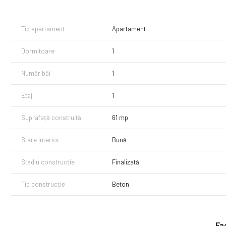
Suntem la un telefon distanta pentru mai multe detalii!
Tip apartament
Apartament
Dormitoare
1
Număr băi
1
Etaj
1
Suprafață construită
61 mp
Stare interior
Bună
Stadiu construcție
Finalizată
Tip construcție
Beton
Fac