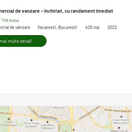
ercial de vanzare – Inchiriat, cu randament imediat
€
TVA inclus
rcial de vânzare
Vacaresti, Bucuresti
425 mp
2022
 mai multe detalii