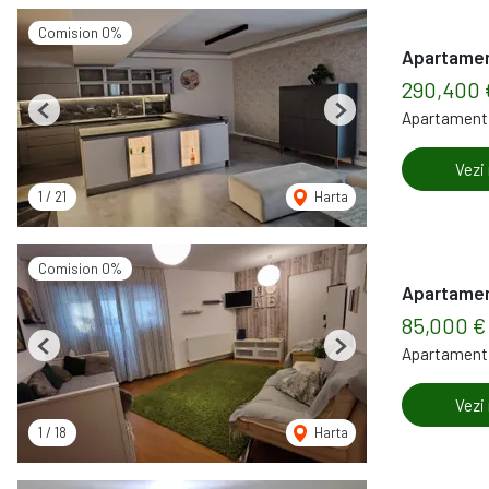
Comision 0%
Apartament
290,400
Apartament 
Previous
Next
Vezi
1
/
21
Harta
Comision 0%
Apartament
85,000 €
Apartament 
Previous
Next
Vezi
1
/
18
Harta