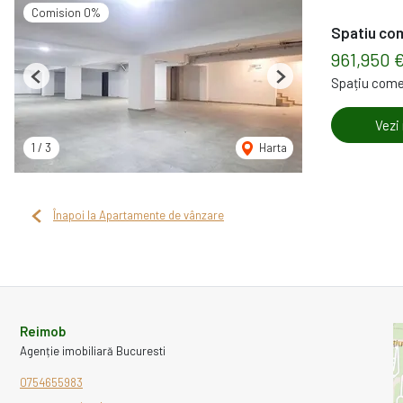
Comision 0%
Spatiu com
961,950 
Spațiu come
Previous
Next
Vezi
1
/
3
Harta
Înapoi la Apartamente de vânzare
Reimob
Agenție imobiliară Bucuresti
0754655983