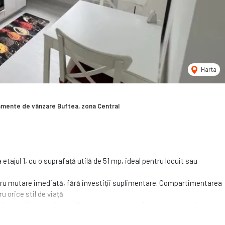
Harta
mente de vânzare Buftea, zona Central
tajul 1, cu o suprafață utilă de 51 mp, ideal pentru locuit sau
ntru mutare imediată, fără investiții suplimentare. Compartimentarea
 orice stil de viață.
nițe, școli, magazine, mijloace de transport și alte puncte de interes,
tiție sigură.