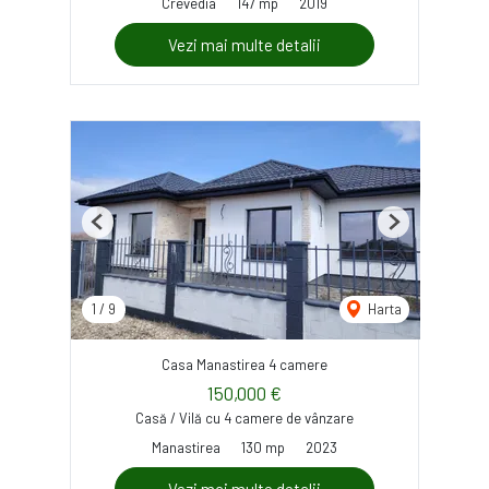
Crevedia
147 mp
2019
Vezi mai multe detalii
Previous
Next
1
/
9
Harta
Casa Manastirea 4 camere
150,000 €
Casă / Vilă cu 4 camere de vânzare
Manastirea
130 mp
2023