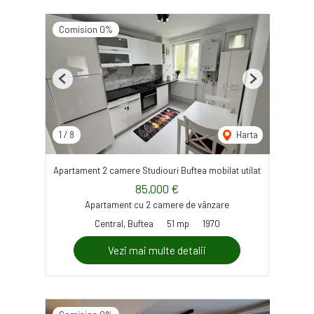
Comision 0%
Previous
Next
1
/
8
Harta
Apartament 2 camere Studiouri Buftea mobilat utilat
85,000 €
Apartament cu 2 camere de vânzare
Central, Buftea
51 mp
1970
Vezi mai multe detalii