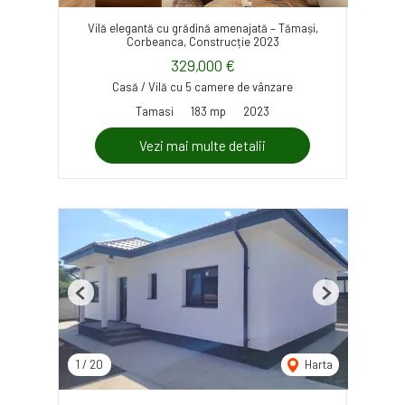
Vilă elegantă cu grădină amenajată – Tămași,
Corbeanca, Construcție 2023
329,000 €
Casă / Vilă cu 5 camere de vânzare
Tamasi
183 mp
2023
Vezi mai multe detalii
Previous
Next
1
/
20
Harta