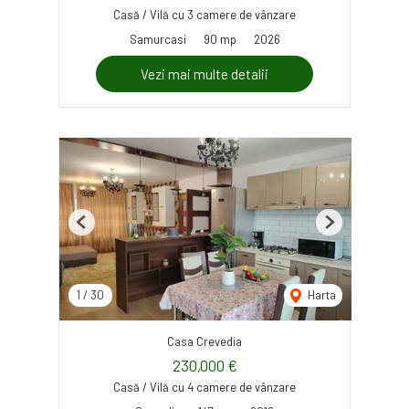
Casă / Vilă cu 3 camere de vânzare
Samurcasi
90 mp
2026
Vezi mai multe detalii
Previous
Next
1
/
30
Harta
Casa Crevedia
230,000 €
Casă / Vilă cu 4 camere de vânzare