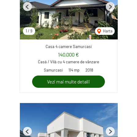
Previous
Next
1
/
9
Harta
Casa 4 camere Samurcasi
140,000 €
Casă / Vilă cu 4 camere de vânzare
Samurcasi
114 mp
2018
Vezi mai multe detalii
Previous
Next