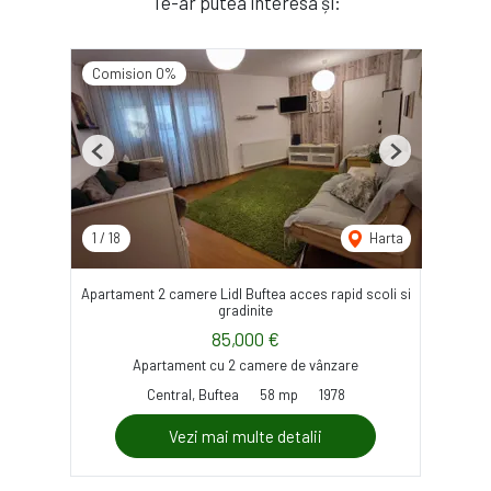
Te-ar putea interesa și:
Comision 0%
Previous
Next
1
/
18
Harta
Apartament 2 camere Lidl Buftea acces rapid scoli si
gradinite
85,000 €
Apartament cu 2 camere de vânzare
Central, Buftea
58 mp
1978
Vezi mai multe detalii