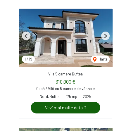
Previous
Next
1
/
19
Harta
Vila 5 camere Buftea
310,000 €
Casă / Vilă cu 5 camere de vânzare
Nord, Buftea
175 mp
2025
Vezi mai multe detalii