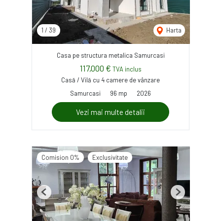
1
/
39
Harta
Casa pe structura metalica Samurcasi
117,000 €
TVA inclus
Casă / Vilă cu 4 camere de vânzare
Samurcasi
96 mp
2026
Vezi mai multe detalii
Comision 0%
Exclusivitate
Previous
Next