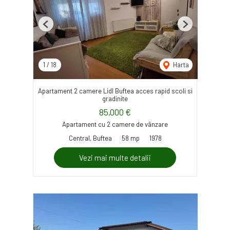
Previous
Next
1
/
18
Harta
Apartament 2 camere Lidl Buftea acces rapid scoli si
gradinite
85,000 €
Apartament cu 2 camere de vânzare
Central, Buftea
58 mp
1978
Vezi mai multe detalii