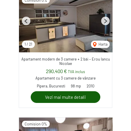
Comision 0%
Previous
Next
1
/
21
Harta
Apartament modern de 3 camere + 2 băi – Erou Iancu
Nicolae
290,400 €
TVA inclus
Apartament cu 3 camere de vânzare
Pipera, Bucuresti
98 mp
2010
Vezi mai multe detalii
Comision 0%