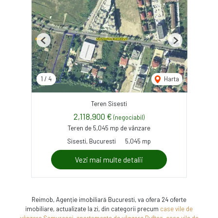
Previous
Next
1
/
4
Harta
Teren Sisesti
2,118,900 €
(negociabil)
Teren de 5,045 mp de vânzare
Sisesti, Bucuresti
5,045 mp
Vezi mai multe detalii
Reimob, Agenție imobiliară Bucuresti, va ofera 24 oferte
imobiliare, actualizate la zi, din categorii precum
case vile de
vânzare Samurcasi
,
apartamente de vânzare Buftea
,
case vile de