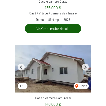
Casa 4 camere Darza
135,000 €
Casă / Vilă cu 4 camere de vânzare
Darza
89.4 mp
2026
Vezi mai multe detalii
Previous
Next
1
/
11
Harta
Casa 3 camere Samurcasi
140,000 €