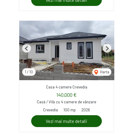
Vezi mai multe detalii
Previous
Next
1
/
10
Harta
Casa 4 camere Crevedia
140,000 €
Casă / Vilă cu 4 camere de vânzare
Crevedia
100 mp
2026
Vezi mai multe detalii