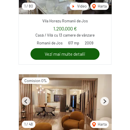
1
/
80
Video
Harta
Vila Horezu Romanii de Jos
1,200,000 €
Casă / Vilă cu 13 camere de vânzare
Romanii de Jos
617 mp
2009
Vezi mai multe detalii
Comision 0%
Previous
Next
1
/
48
Harta