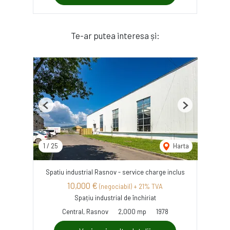
Te-ar putea interesa și:
Previous
Next
1
/
25
Harta
Spatiu industrial Rasnov - service charge inclus
10,000 €
(negociabil) + 21% TVA
Spațiu industrial de închiriat
Central, Rasnov
2,000 mp
1978