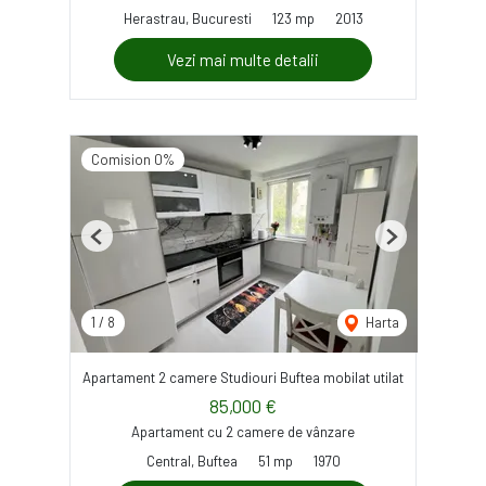
Herastrau, Bucuresti
123 mp
2013
Vezi mai multe detalii
Comision 0%
Previous
Next
1
/
8
Harta
Apartament 2 camere Studiouri Buftea mobilat utilat
85,000 €
Apartament cu 2 camere de vânzare
Central, Buftea
51 mp
1970