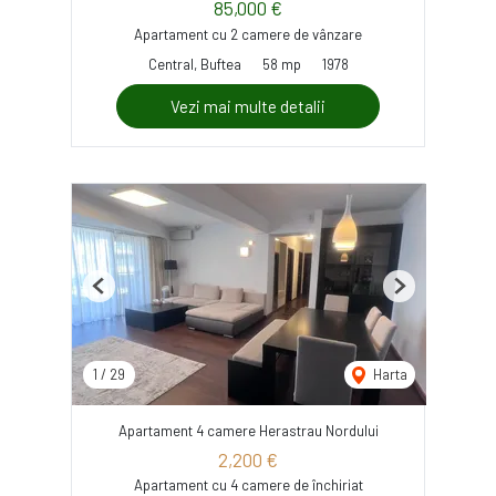
85,000 €
Apartament cu 2 camere de vânzare
Central, Buftea
58 mp
1978
Vezi mai multe detalii
Previous
Next
1
/
29
Harta
Apartament 4 camere Herastrau Nordului
2,200 €
Apartament cu 4 camere de închiriat