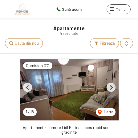
Sună acum
Meniu
Apartamente
4 rezultate
Caută din nou
Filtrează
Comision 0%
Previous
Next
1
/
18
Harta
Apartament 2 camere Lidl Buftea acces rapid scoli si
gradinite