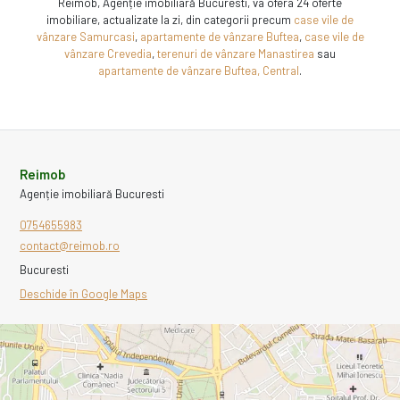
Reimob, Agenție imobiliară Bucuresti, va ofera 24 oferte
imobiliare, actualizate la zi, din categorii precum
case vile de
vânzare Samurcasi
,
apartamente de vânzare Buftea
,
case vile de
vânzare Crevedia
,
terenuri de vânzare Manastirea
sau
apartamente de vânzare Buftea, Central
.
Reimob
Agenție imobiliară Bucuresti
0754655983
contact@reimob.ro
Bucuresti
Deschide în Google Maps