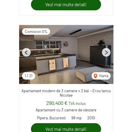
Vezi mai multe detalii
Comision 0%
Previous
Next
1
/
21
Harta
Apartament modern de 3 camere + 2 băi – Erou Iancu
Nicolae
290,400 €
TVA inclus
Apartament cu 3 camere de vânzare
Pipera, Bucuresti
98 mp
2010
Vezi mai multe detalii