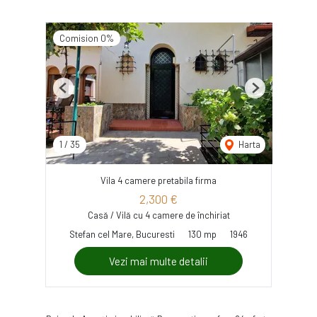
Comision 0%
Previous
Next
1
/
35
Harta
Vila 4 camere pretabila firma
2,300 €
Casă / Vilă cu 4 camere de închiriat
Stefan cel Mare, Bucuresti
130 mp
1946
Vezi mai multe detalii