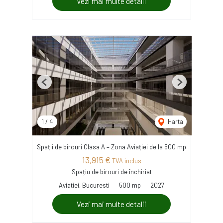
Vezi mai multe detalii
Previous
Next
1
/
4
Harta
Spații de birouri Clasa A – Zona Aviației de la 500 mp
13,915 €
TVA inclus
Spațiu de birouri de închiriat
Aviatiei, Bucuresti
500 mp
2027
Vezi mai multe detalii